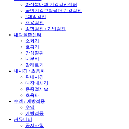
아산봄내과 건강검진센터
국민건강보험공단 건강검진
5대암검진
채용검진
종합검진 / 기업검진
내과질환센터
소화기
호흡기
만성질환
내분비
알레르기
내시경 / 초음파
위내시경
대장내시경
용종절제술
초음파
수액 / 예방접종
수액
예방접종
커뮤니티
공지사항