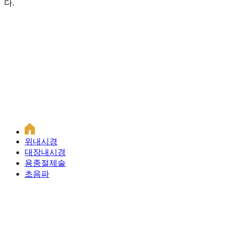
다.
Navigate
to
the
next
section
위내시경
대장내시경
용종절제술
초음파