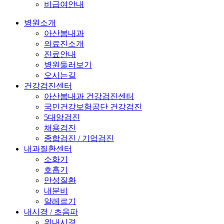
비급여안내
병원소개
아산봄내과
의료진소개
진료안내
병원둘러보기
오시는길
건강검진센터
아산봄내과 건강검진센터
국민건강보험공단 건강검진
5대암검진
채용검진
종합검진 / 기업검진
내과질환센터
소화기
호흡기
만성질환
내분비
알레르기
내시경 / 초음파
위내시경