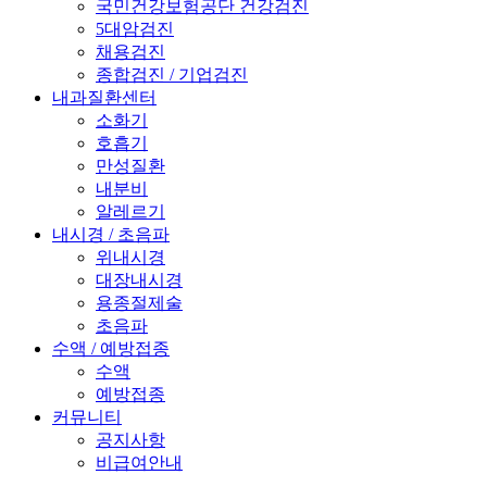
국민건강보험공단 건강검진
5대암검진
채용검진
종합검진 / 기업검진
내과질환센터
소화기
호흡기
만성질환
내분비
알레르기
내시경 / 초음파
위내시경
대장내시경
용종절제술
초음파
수액 / 예방접종
수액
예방접종
커뮤니티
공지사항
비급여안내