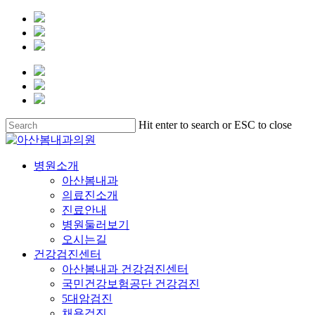
Skip
Hit enter to search or ESC to close
to
Close
main
Search
content
Menu
병원소개
아산봄내과
의료진소개
진료안내
병원둘러보기
오시는길
건강검진센터
아산봄내과 건강검진센터
국민건강보험공단 건강검진
5대암검진
채용검진