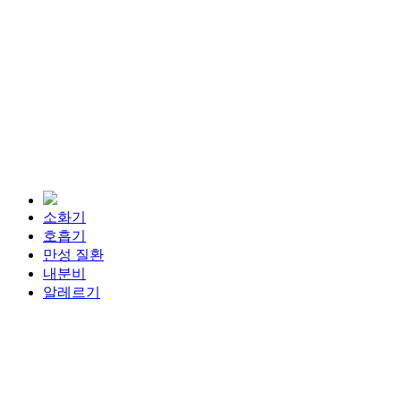
Navigate
to
the
next
소화기
section
호흡기
만성 질환
내분비
알레르기