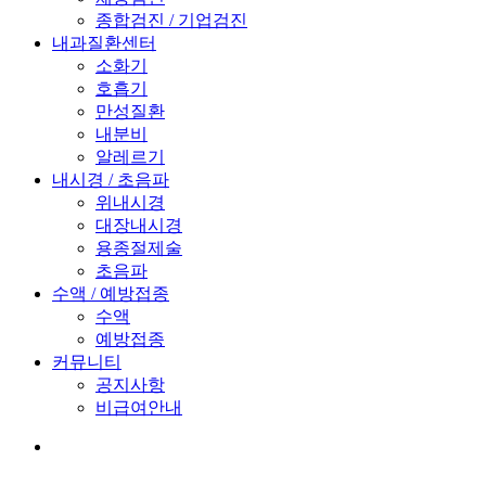
종합검진 / 기업검진
내과질환센터
소화기
호흡기
만성질환
내분비
알레르기
내시경 / 초음파
위내시경
대장내시경
용종절제술
초음파
수액 / 예방접종
수액
예방접종
커뮤니티
공지사항
비급여안내
Menu